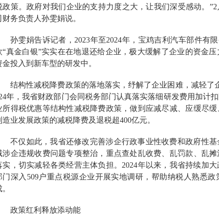
税政策。政府对我们企业的支持力度之大，让我们深受感动。”2
司财务负责人孙雯娟说。
孙雯娟告诉记者，2023年至2024年，宝鸡吉利汽车部件有限
款“真金白银”实实在在地退还给企业，极大缓解了企业的资金
资金投入到新车型的研发中。
结构性减税降费政策的落地落实，纾解了企业困难，减轻了
024年，我省财政部门会同税务部门认真落实落细研发费用加计
业所得税优惠等结构性减税降费政策，做到应减尽减、应缓尽缓
制造业发展政策的减税降费及退税超400亿元。
不仅如此，我省还修改完善涉企行政事业性收费和政府性基
域涉企违规收费问题专项整治，重点查处乱收费、乱罚款、乱摊
落实，切实减轻各类经营主体负担。2024年以来，我省持续加
部门深入509户重点税源企业开展实地调研，帮助纳税人熟悉
成。
政策红利释放添动能