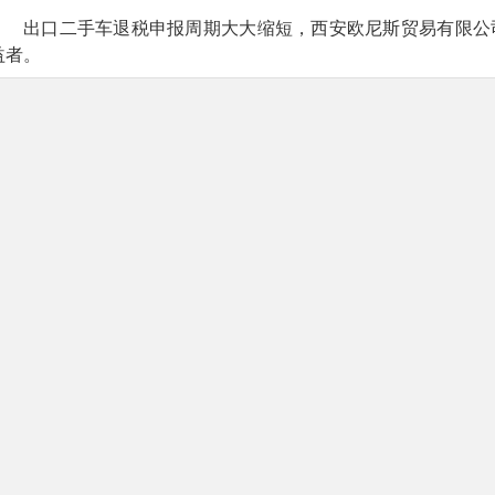
出口二手车退税申报周期大大缩短，西安欧尼斯贸易有限公
益者。
西安欧尼斯贸易有限公司是港务区重点外贸企业。2023年6
该公司锚定中亚和中东市场，迅速调整业务模式和经营品类，大
发式增长。
“出口二手车垫资周期长、资金压力大，现金流是否充足关
我们通过一般贸易方式出口，需要等到汽车装箱，搭乘中欧班列
税。现在，出口的二手车启运即可退税，从放行到申报、退税只
短，资金周转更快了，我们‘出海’的底气更足了！”西安欧尼斯贸
据了解，启运港退税是出口退税政策的一项制度创新，通过
办理时间，能有效缓解企业资金流通压力。经我省争取，2024年
次扩大了启运港退税政策实施范围，对我省新增了通往内蒙古二
江港、云南省磨憨铁路口岸4条线路，至此，我省已有7条线路
列。
近年来，我省积极争取国家政策，推动全省税政工作提质增效。