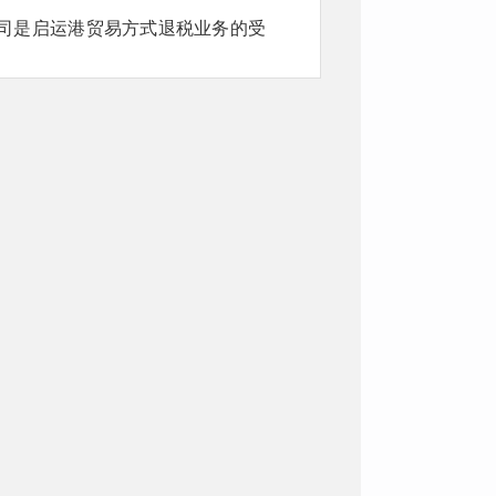
司是启运港贸易方式退税业务的受
月获批二手车出口业务试点资质后，
力发展二手车出口业务，订单呈爆
系到企业能否实现长足发展。以往，
离境并收到结关信息后才能申报退
需3天到5天，退税申报周期大大缩
易有限公司负责人张关印说。
改进海关监管方式、缩短出口退税
11月，财政部等3部门联合发文，再
连浩特、内蒙古满洲里、广东省湛
实行启运港退税政策，位居全国前
2024年1月，我省镍湿法冶炼中