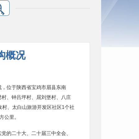
构概况
成，位于陕西省宝鸡市眉县东南
梁村、钟吕坪村、屈刘堡村、八庄
政村、
太白山
旅游开发区社区1个社
方公里。
实党的
二十
大、
二十届三中全会、