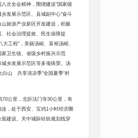
届八次全会
精神，围绕建设“国家级
乡发展示范区、县城副中心”奋斗
白山旅游产业新区开发建设，积极
展、社会治理提效、民生保障提
八大工程”，美丽汤峪、富裕汤峪、
国家卫生镇、省级乡村振兴示范
筹城乡发展示范区等多项殊荣。
汤
太白山 共享清凉季”全国夏季“村
70公里，北距法门寺30公里，有
相连，处于西安、宝鸡1小时经济圈
全面建设。关中
城际轻
轨
规划线
穿