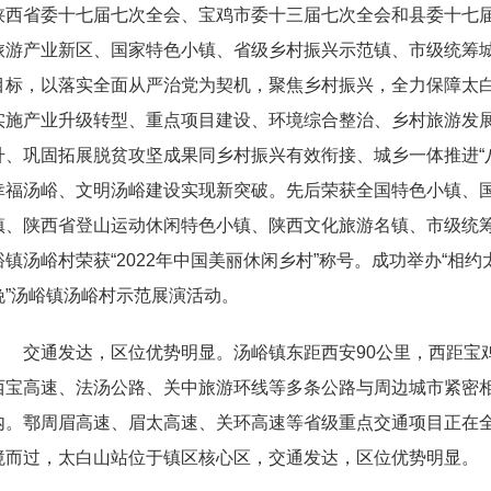
陕西省委十七届七次全会、宝鸡市委十三届七次全会
和县委
十七
旅游产业新区、
国家特色小镇、
省级乡村振兴示范镇、市级统筹城
目标，以落实全面从严治党为契机，聚焦
乡村振兴
，全力保障太
实施产业升级转型、重点项目建设、环境综合整治、乡村旅游发
升、
巩固拓展脱贫攻坚成果同乡村振兴有效衔接
、城乡一体推进“
幸福汤峪、文明汤峪建设实现新突破。先后荣获全国特色小镇、
镇、
陕西省登山运动休闲特色小镇、
陕西文化旅游名镇、市级统
峪镇汤峪村荣获“
2022年中国美丽休闲乡村
”称号。成功举办“相约
晚”汤峪镇汤峪村示范展演活动。
交通发达，区位优势明显。汤峪镇东距西安90公里，西距宝鸡
西宝高速、法汤公路、关中旅游环线等
多条公路与周边城市紧密
内。
鄠周眉高速、眉太高速、关环高速等省级重点交通项目正在
境而过，太白山站位于镇区
核心区
，交通发达，区位优势明显。