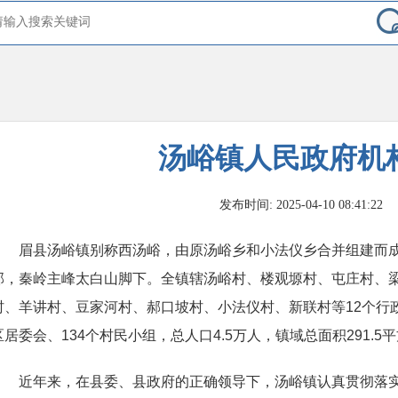
汤峪镇人民政府机
发布时间: 2025-04-10 08:41:22
眉县汤峪镇别称西汤峪，由原汤峪乡和小法仪乡合并组建而
部，秦岭主峰太白山脚下。全镇辖汤峪村、楼观塬村、屯庄村、
村、羊讲村、豆家河村、郝口坡村、小法仪村、新联村等12个行
区居委会、134个村民小组，总人口4.5万人，镇域总面积2
91.5
平
近年来，在县委、县政府的正确领导下，
汤峪
镇认真贯彻落