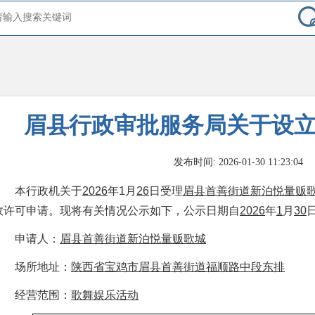
眉县行政审批服务局关于设
发布时间: 2026-01-30 11:23:04
本行政机关于
2026
年
1
月
26
日受理
眉县
首善街道新泊悦量贩
政许可申请。现将有关情况公示如下，
公示日期自
2026
年
1
月
30
申
请
人：
眉县
首善街道新泊悦量贩歌城
场所地址：
陕西省宝鸡市眉县首善街道福顺路中段东排
经营范围：
歌舞娱乐活动