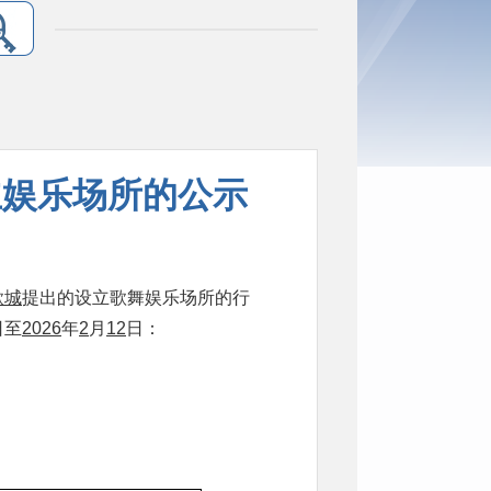
立娱乐场所的公示
歌城
提出的设立
歌舞
娱乐场所的行
日至
2026
年
2
月
12
日
：