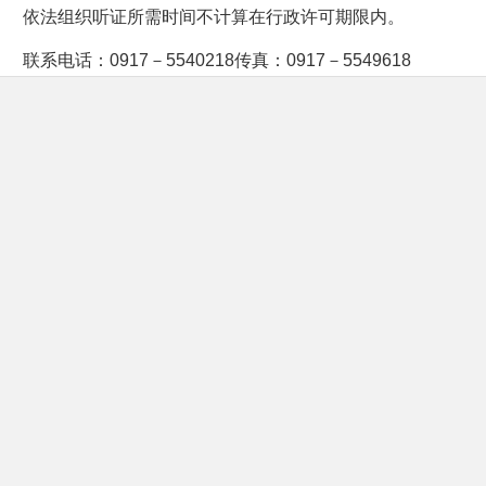
依法组织听证所需时间不计算在行政许可期限内。
联系电话：
0917－5540218
传真：
0917－5549618
通讯地址：
眉县城投大厦
A栋
三楼
304室
邮编：
722300
眉县行政审批服务局
2026
年
1
月
30
日